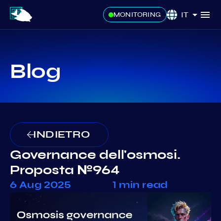
IT
MONITORING
Blog
INDIETRO
Governance dell'osmosi.
Proposta №964
6 Aug 2025
1 min read