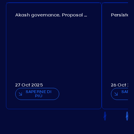
Akash governance. Proposal №308
27 Oct 2025
26 Oct 20
SAPERNE DI
SAPE
PIÙ
P