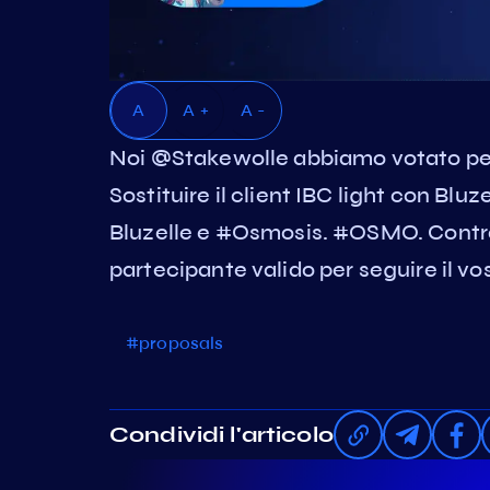
A
A +
A -
Noi @Stakewolle abbiamo votato pe
Sostituire il client IBC light con Blu
Bluzelle e #Osmosis. #OSMO. Controll
partecipante valido per seguire il vos
#proposals
Condividi l'articolo