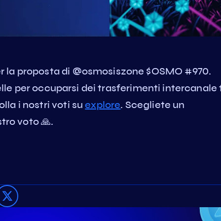
r la proposta di @osmosiszone $OSMO #970.
zelle per occuparsi dei trasferimenti intercanale 
a i nostri voti su
explore
. Scegliete un
tro voto 🙏.