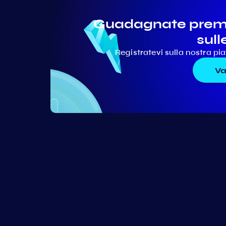
Guadagnate premi 
sull
Registratevi sulla nostra p
Va