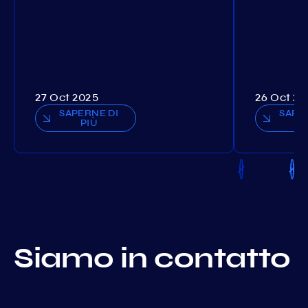
27 Oct 2025
26 Oct 20
SAPERNE DI
SAPE
PIÙ
P
Siamo in contatto