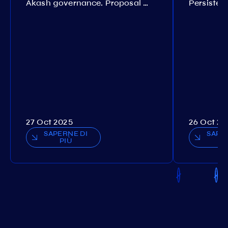
Akash governance. Proposal №308
27 Oct 2025
26 Oct 20
SAPERNE DI
SAPE
PIÙ
P