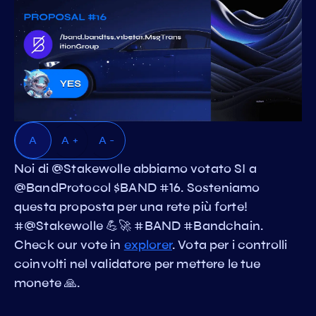
A
A +
A -
Noi di @Stakewolle abbiamo votato SI a
@BandProtocol $BAND #16. Sosteniamo
questa proposta per una rete più forte!
#@Stakewolle 💪🚀 #BAND #Bandchain.
Check our vote in
explorer
. Vota per i controlli
coinvolti nel validatore per mettere le tue
monete 🙏.