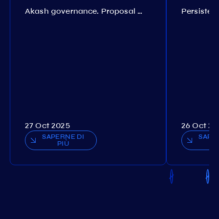
Akash governance. Proposal №308
27 Oct 2025
26 Oct 20
SAPERNE DI
SAPE
PIÙ
P