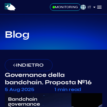
IT
MONITORING
Blog
INDIETRO
Governance della
bandchain. Proposta №16
5 Aug 2025
1 min read