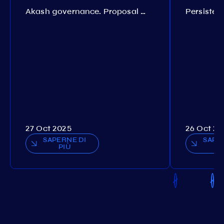
Akash governance. Proposal №308
27 Oct 2025
26 Oct 20
SAPERNE DI
SAPE
PIÙ
P