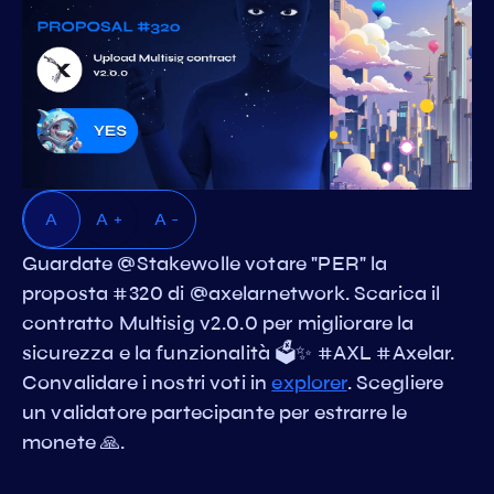
A
A +
A -
Guardate @Stakewolle votare "PER" la
proposta #320 di @axelarnetwork. Scarica il
contratto Multisig v2.0.0 per migliorare la
sicurezza e la funzionalità 🗳️✨ #AXL #Axelar.
Convalidare i nostri voti in
explorer
. Scegliere
un validatore partecipante per estrarre le
monete 🙏.