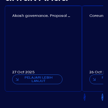
Akash governance. Proposal №308
27 Oct 2025
26 Oct 20
PELAJARI LEBIH
PEL
LANJUT