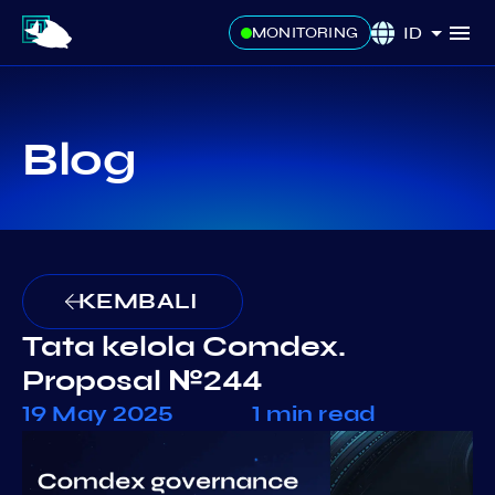
ID
MONITORING
Blog
KEMBALI
Tata kelola Comdex.
Proposal №244
19 May 2025
1 min read