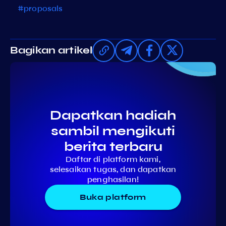
#proposals
Bagikan artikel
Dapatkan hadiah
sambil mengikuti
berita terbaru
Daftar di platform kami,
selesaikan tugas, dan dapatkan
penghasilan!
Buka platform