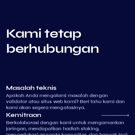
Kami tetap
berhubungan
Masalah teknis
Apakah Anda mengalami masalah dengan
validator atau situs web kami? Beri tahu kami dan
kami akan segera mengatasinya.
Kemitraan
Berkolaborasi dengan kami untuk mengamankan
jaringan, mendapatkan hadiah staking,
mengedukasi anggota komunitas, dan banyak lagi.