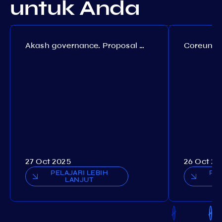
untuk Anda
Akash governance. Proposal №308
27 Oct 2025
26 Oct 20
PELAJARI LEBIH
PEL
LANJUT