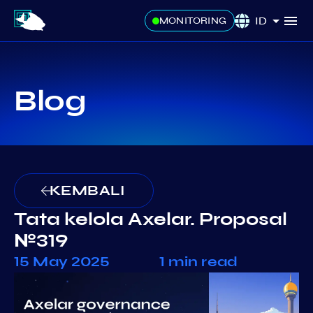
ID
MONITORING
Blog
KEMBALI
Tata kelola Axelar. Proposal
№319
15 May 2025
1 min read