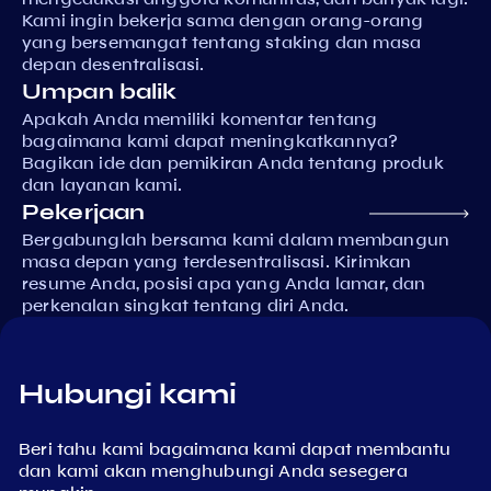
Kami ingin bekerja sama dengan orang-orang
yang bersemangat tentang staking dan masa
depan desentralisasi.
Umpan balik
Apakah Anda memiliki komentar tentang
bagaimana kami dapat meningkatkannya?
Bagikan ide dan pemikiran Anda tentang produk
dan layanan kami.
Pekerjaan
Bergabunglah bersama kami dalam membangun
masa depan yang terdesentralisasi. Kirimkan
resume Anda, posisi apa yang Anda lamar, dan
perkenalan singkat tentang diri Anda.
Hubungi kami
Beri tahu kami bagaimana kami dapat membantu
dan kami akan menghubungi Anda sesegera