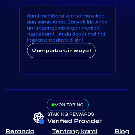
Kami membaca semua masukan
dan saran Anda. Banyak ide Anda
untuk pengembangan menjadi
tugas kami - Anda dapat melihat
implementasinya di sini
Memperbarui riwayat
MONITORING
Beranda
Tentang kami
Blog