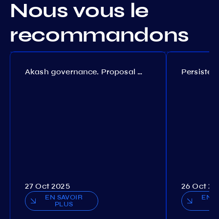
Nous vous le
recommandons
Akash governance. Proposal №308
27 Oct 2025
26 Oct 20
EN SAVOIR
EN S
PLUS
P