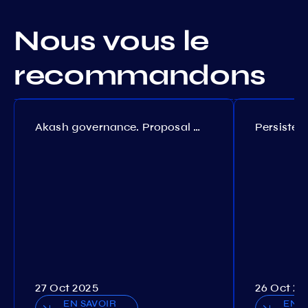
Nous vous le
recommandons
Akash governance. Proposal №308
27 Oct 2025
26 Oct 20
EN SAVOIR
EN S