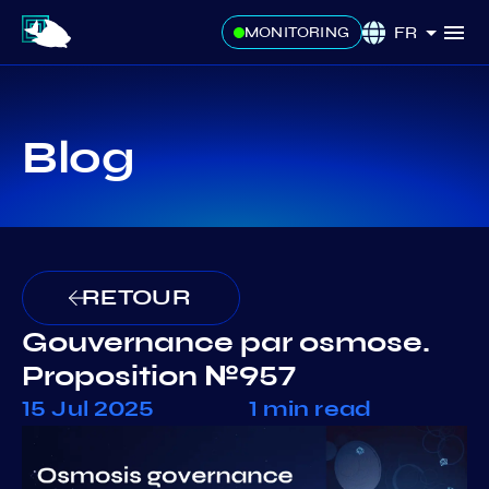
FR
MONITORING
Blog
RETOUR
Gouvernance par osmose.
Proposition №957
15 Jul 2025
1 min read