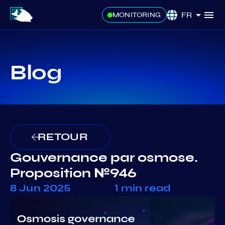
FR
MONITORING
Blog
RETOUR
Gouvernance par osmose.
Proposition №946
8 Jun 2025
1 min read