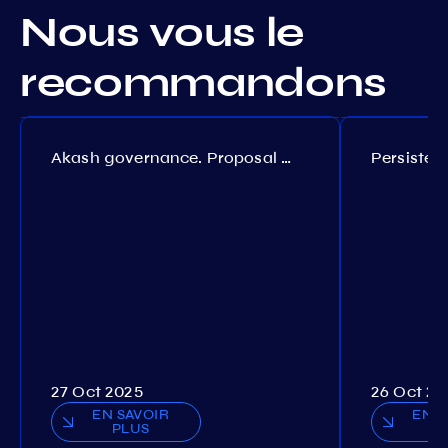
Nous vous le
recommandons
Akash governance. Proposal №308
27 Oct 2025
26 Oct 20
EN SAVOIR
EN S
PLUS
P