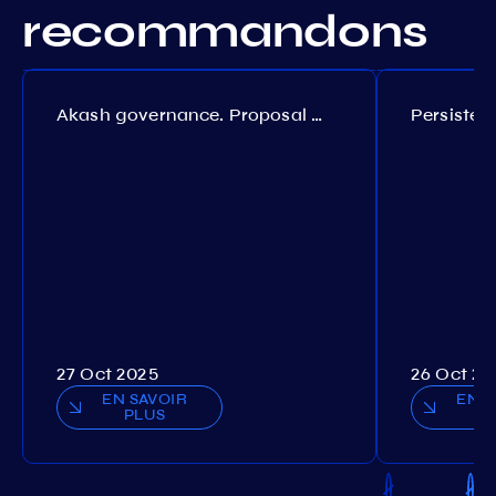
recommandons
Akash governance. Proposal №308
27 Oct 2025
26 Oct 20
EN SAVOIR
EN S
PLUS
P