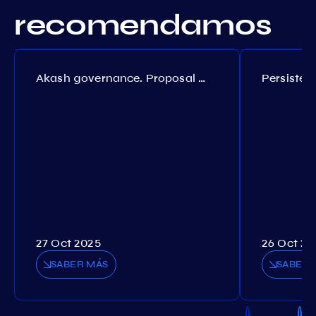
recomendamos
Akash governance. Proposal №308
27 Oct 2025
26 Oct 20
SABER MÁS
SABER 