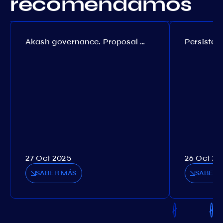
recomendamos
Akash governance. Proposal №308
27 Oct 2025
26 Oct 20
SABER MÁS
SABER 