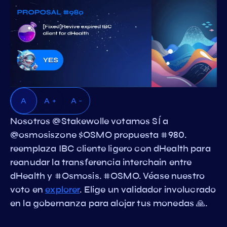
A
A +
A -
Nosotros @Stakewolle votamos SÍ a
@osmosiszone $OSMO propuesta #980.
reemplaza IBC cliente ligero con dHealth para
reanudar la transferencia interchain entre
dHealth y #Osmosis. #OSMO. Véase nuestro
voto en
explorer
. Elige un validador involucrado
en la gobernanza para alojar tus monedas 🙏.