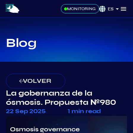
ES
MONITORING
Blog
VOLVER
La gobernanza de la
ósmosis. Propuesta №980
22 Sep 2025
1 min read