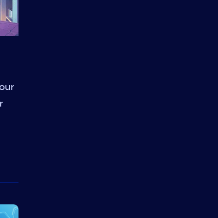
 our
r