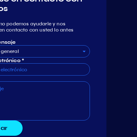
os
mo podemos ayudarle y nos
n contacto con usted lo antes
ensaje
 general
trónico *
iar