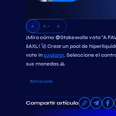
A
A +
A -
¡Mira cómo @Stakewolle vota "A FA
$AXL! 🚀 Crear un pool de hiperliqu
vote in
explorer
. Seleccione el contr
sus monedas 🙏
#proposals
Compartir artículo