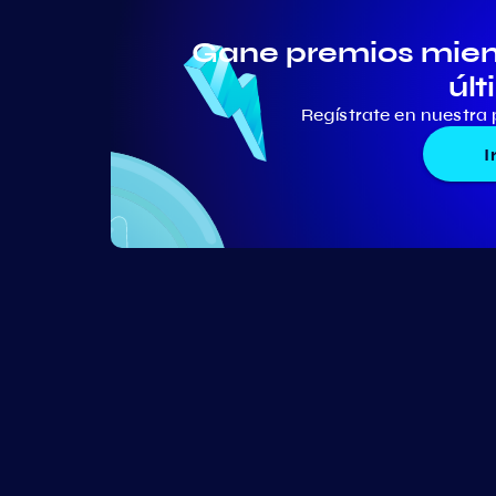
Gane premios mient
últ
Regístrate en nuestra 
I