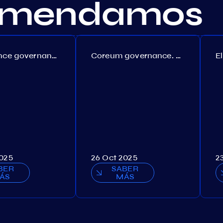
comendamos
Persistence governance. Proposal №150
Coreum governance. Proposal №22
2025
26 Oct 2025
2
BER
SABER
ÁS
MÁS