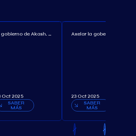
El gobierno de Akash. Propuesta №307
Axelar la gobernanza. Propuesta №386
3 Oct 2025
23 Oct 2025
SABER
SABER
MÁS
MÁS