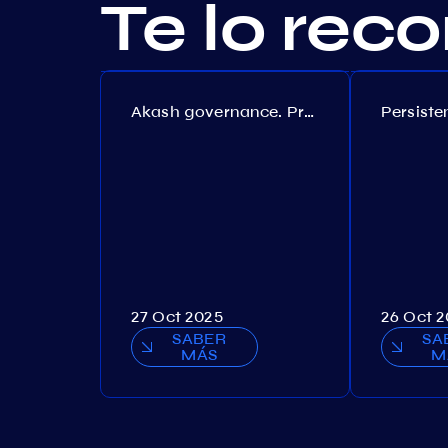
Te lo re
Akash governance. Proposal №308
27 Oct 2025
26 Oct 
SABER
SA
MÁS
M