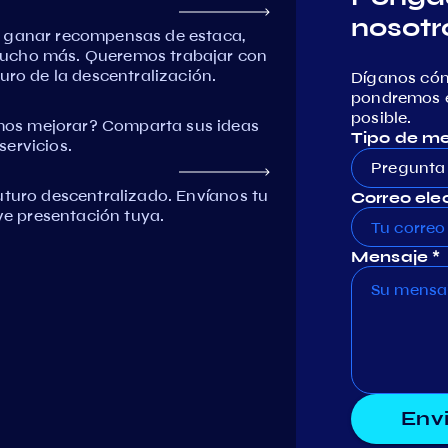
nosotr
, ganar recompensas de estaca,
mucho más. Queremos trabajar con
uro de la descentralización.
Díganos có
pondremos e
posible.
os mejorar? Comparta sus ideas
Tipo de m
ervicios.
Pregunta
uturo descentralizado. Envíanos tu
Correo elec
eve presentación tuya.
Mensaje *
Env