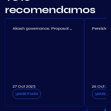
recomendamos
Akash governance. Proposal №308
27 Oct 2025
26 Oct 20
SABER MÁS
SABER 