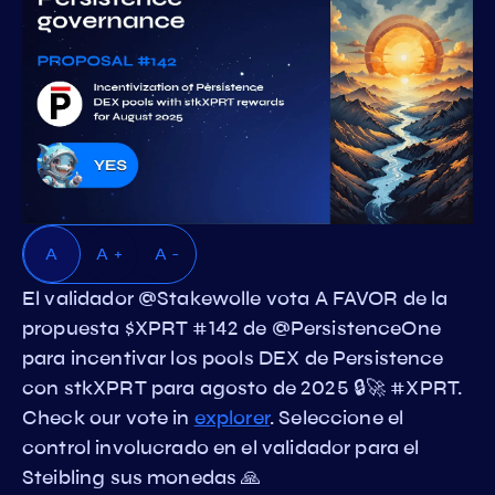
A
A +
A -
El validador @Stakewolle vota A FAVOR de la
propuesta $XPRT #142 de @PersistenceOne
para incentivar los pools DEX de Persistence
con stkXPRT para agosto de 2025 🔒🚀 #XPRT.
Check our vote in
explorer
. Seleccione el
control involucrado en el validador para el
Steibling sus monedas 🙏