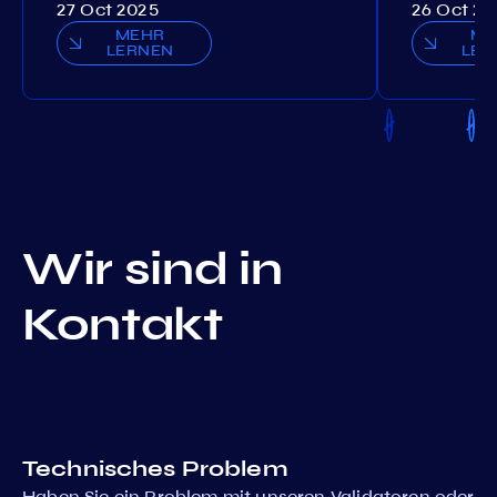
27 Oct 2025
26 Oct 20
MEHR
ME
LERNEN
LER
Wir sind in
Kontakt
Technisches Problem
Haben Sie ein Problem mit unseren Validatoren oder