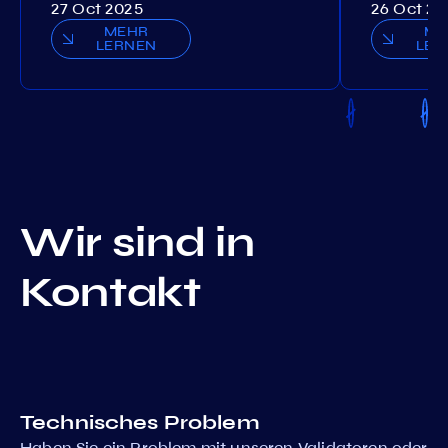
27 Oct 2025
26 Oct 20
MEHR
ME
LERNEN
LER
Wir sind in
Kontakt
Technisches Problem
Haben Sie ein Problem mit unseren Validatoren oder