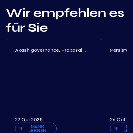
Wir empfehlen es
für Sie
Akash governance. Proposal №308
27 Oct 2025
26 Oct 20
MEHR
ME
LERNEN
LER