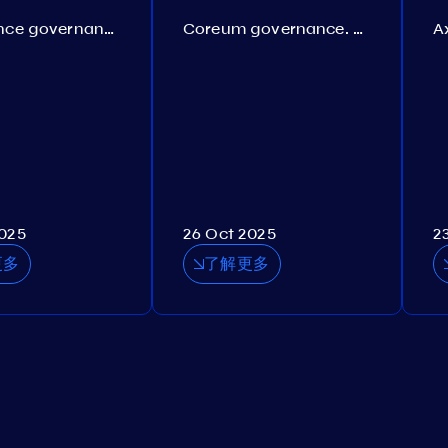
Persistence governance. Proposal №150
Coreum governance. Proposal №22
2025
26 Oct 2025
2
更多
了解更多