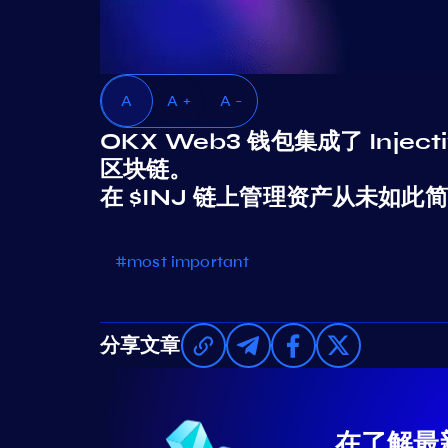
A
A +
A -
OKX Web3 钱包集成了 Inj
区块链。
在 $INJ 链上管理资产从未如此
#most important
分享文章
在了解最