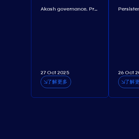
Akash governance. Proposal №308
27 Oct 2025
26 Oct 
了解更多
了解