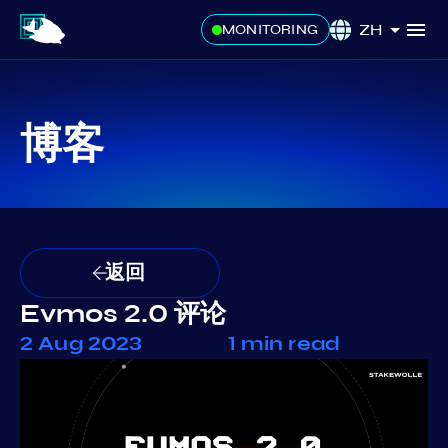
ZH
MONITORING
博客
返回
Evmos 2.0 评论
2 Aug 2023
1 min read