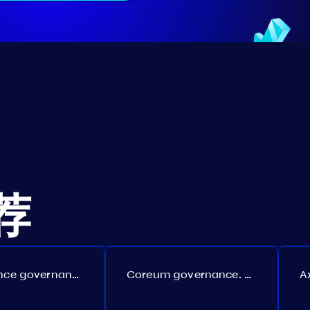
荐
Persistence governance. Proposal №150
Coreum governance. Proposal №22