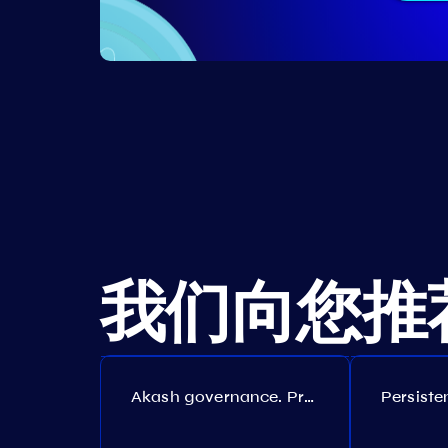
我们向您推
Akash governance. Proposal №308