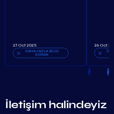
27 Oct 2025
26 Oct 20
DAHA FAZLA BİLGİ
DAH
EDİNİN
İletişim halindeyiz