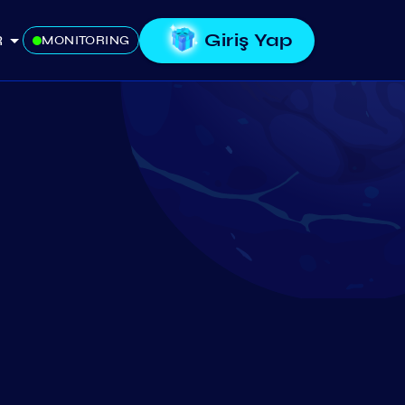
Giriş Yap
R
MONITORING