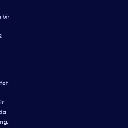
 bir
2
şfet
ir
ada
ng,