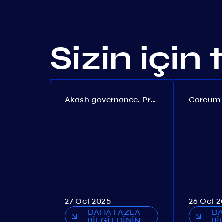
Sizin için
Akash governance. Proposal №308
27 Oct 2025
26 Oct 
DAHA FAZLA
D
BİLGİ EDİNİN
Bİ