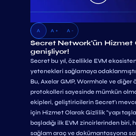
A
A +
A -
Secret Network'ün Hizmet O
genişliyor!
Secret bu yıl, özellikle EVM ekosiste
yetenekleri sağlamaya odaklanmıştır
Bu, Axelar GMP, Wormhole ve diğer öze
protokolleri sayesinde mümkün olmak
ekipleri, geliştiricilerin Secret'ı m
için Hizmet Olarak Gizlilik "yapı taşla
başladığı ilk EVM zincirlerinden biri, h
sağlam araç ve dokümantasyona sahip