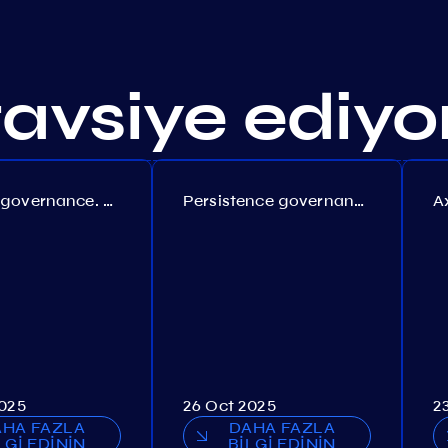
 tavsiye ediy
Coreum governance. Proposal №22
Persistence governance. Proposal №150
2025
26 Oct 2025
2
AHA FAZLA
DAHA FAZLA
LGİ EDİNİN
BİLGİ EDİNİN