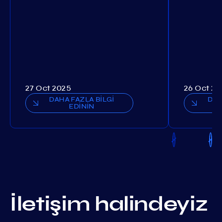
27 Oct 2025
26 Oct 20
DAHA FAZLA BİLGİ
DAH
EDİNİN
İletişim halindeyiz