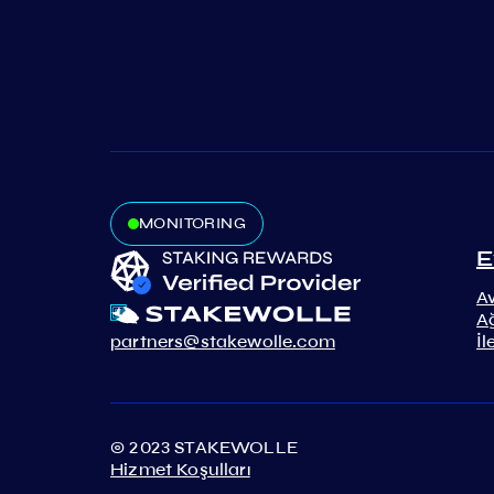
MONITORING
E
A
A
partners@stakewolle.com
İl
© 2023 STAKEWOLLE
Hizmet Koşulları