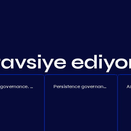
 tavsiye ediy
Coreum governance. Proposal №22
Persistence governance. Proposal №150