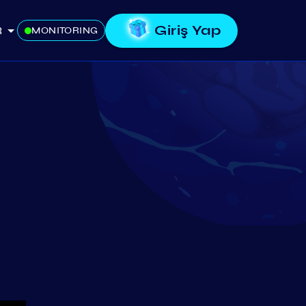
Giriş Yap
R
MONITORING