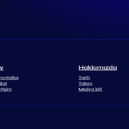
v
Hakkımızda
vantajlar
Tarih
ğlar
Takım
etişim
Medya kiti