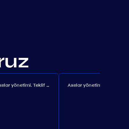
oruz
Axelar yönetimi. Teklif №385
Axelar yönetimi. Teklif №386