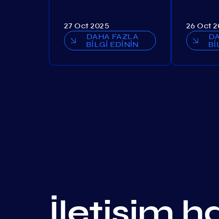
27 Oct 2025
26 Oct 
DAHA FAZLA
D
BİLGİ EDİNİN
Bİ
İletişim h