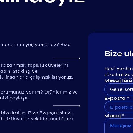
bir sorun mu yaşıyorsunuz? Bize
Bize ul
i kazanmak, topluluk üyelerini
Nasıl yardımc
 yapın. Staking ve
sürede size 
u insanlarla çalışmak istiyoruz.
Mesaj türü
Genel sor
r yorumunuz var mı? Ürünlerimiz ve
nizi paylaşın.
E-posta *
ize katılın. Bize özgeçmişinizi,
Mesaj *
zi kısa bir şekilde tanıttığınızı