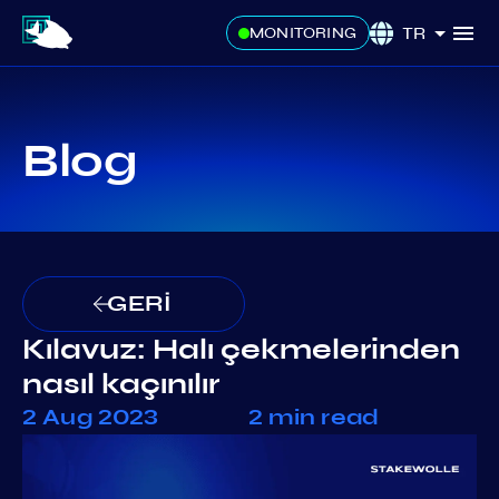
TR
MONITORING
Blog
GERİ
Kılavuz: Halı çekmelerinden
nasıl kaçınılır
2 Aug 2023
2 min read