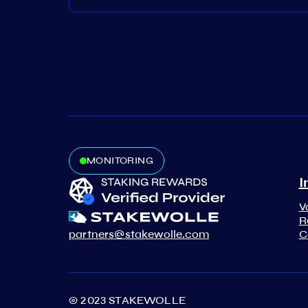
MONITORING
I
V
R
partners@stakewolle.com
C
© 2023 STAKEWOLLE