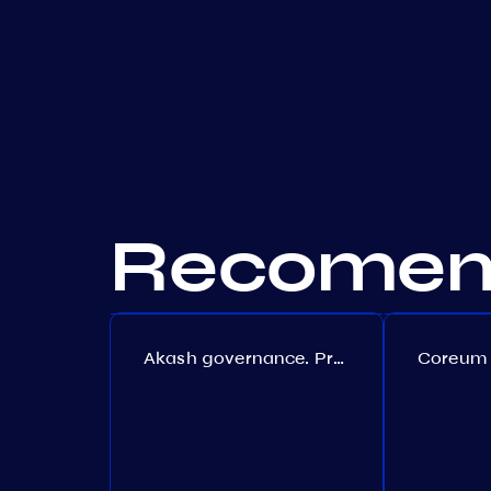
Recomend
Akash governance. Proposal №308