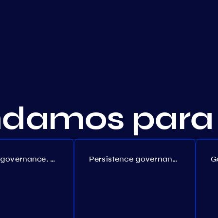
amos para 
Coreum governance. Proposal №22
Persistence governance. Proposal №150