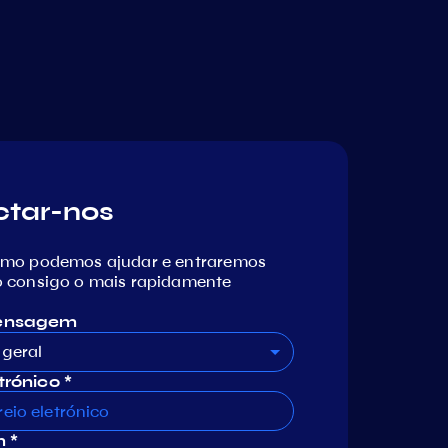
o
ctar-nos
omo podemos ajudar e entraremos
 consigo o mais rapidamente
mensagem
geral
trónico *
 *