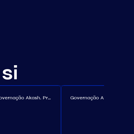
si
Governação Akash. Proposta №307
Governação Axelar. Proposta №385