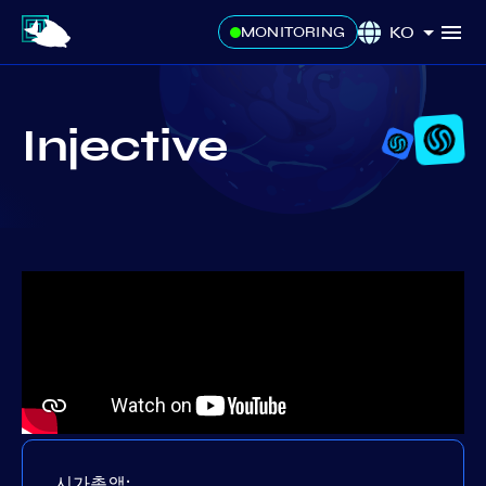
KO
MONITORING
Injective
시가총액: