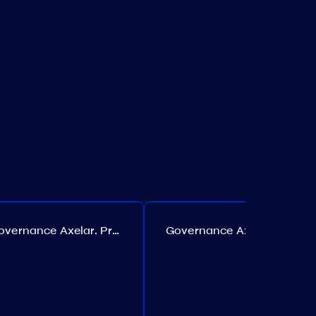
Governance Axelar. Proposta №385
Governance Axelar. Proposta №386