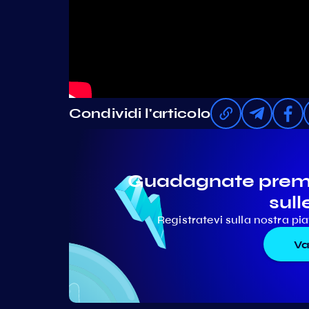
Condividi l'articolo
Guadagnate premi 
sull
Registratevi sulla nostra p
Va