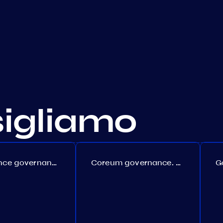
sigliamo
Persistence governance. Proposal №150
Coreum governance. Proposal №22