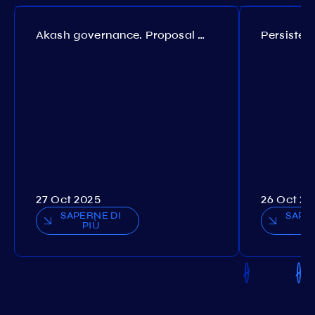
Akash governance. Proposal №308
27 Oct 2025
26 Oct 20
SAPERNE DI
SAPE
PIÙ
P