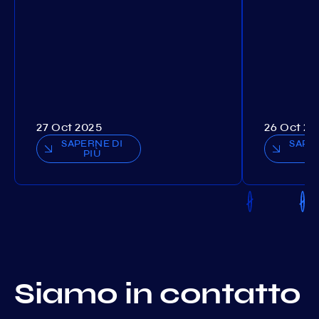
27 Oct 2025
26 Oct 20
SAPERNE DI
SAPE
PIÙ
P
Siamo in contatto