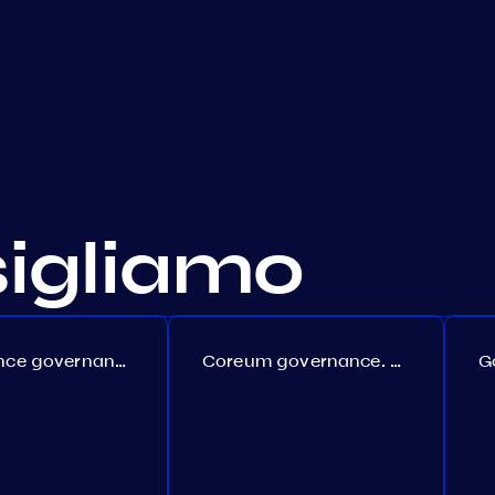
sigliamo
Persistence governance. Proposal №150
Coreum governance. Proposal №22