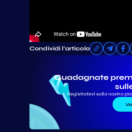
Condividi l'articolo
Guadagnate premi 
sull
Registratevi sulla nostra p
Va