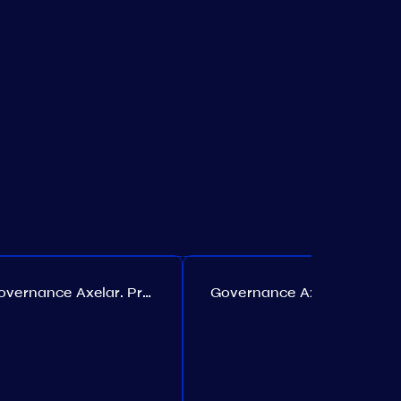
Governance Axelar. Proposta №385
Governance Axelar. Proposta №386