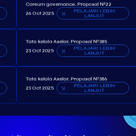
Coreum governance. Proposal №22
PELAJARI LEBIH
26 Oct 2025
LANJUT
Tata kelola Axelar. Proposal №385
PELAJARI LEBIH
23 Oct 2025
LANJUT
Tata kelola Axelar. Proposal №386
PELAJARI LEBIH
23 Oct 2025
LANJUT