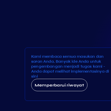
Kami membaca semua masukan dan
saran Anda. Banyak ide Anda untuk
pengembangan menjadi tugas kami -
Anda dapat melihat implementasinya di
sini
Memperbarui riwayat