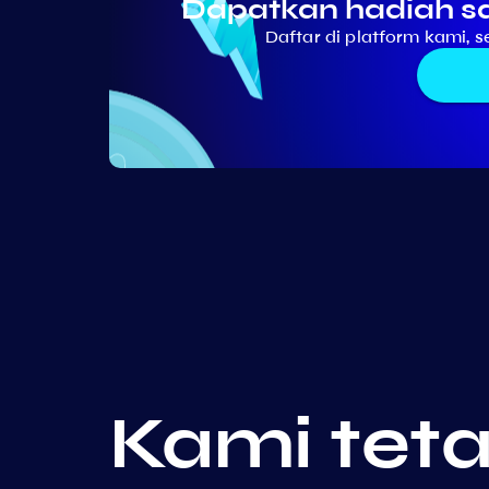
Dapatkan hadiah sa
Daftar di platform kami, 
Kami tet