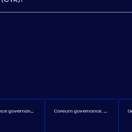
Persistence governance. Proposal №150
Coreum governance. Proposal №22