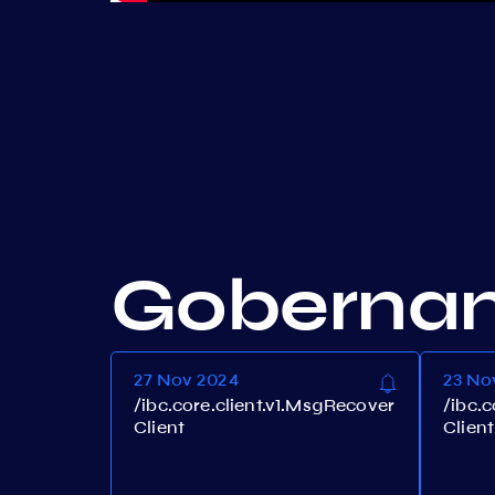
Goberna
27 Nov 2024
23 No
/ibc.core.client.v1.MsgRecover
/ibc.
Client
Client