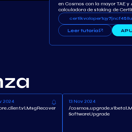
en Cosmos con la mayor TAE y 
calculadora de staking de Certi
certikvaloper1qy7jncf45
certikvaloper1qy7jncf45
Leer tutorial
APU
nza
v 2024
13 Nov 2024
core.client.v1.MsgRecover
/cosmos.upgrade.v1beta1.
SoftwareUpgrade