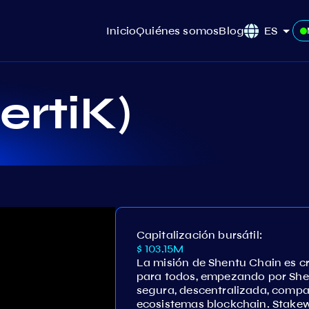
Inicio
Quiénes somos
Blog
ES
ertiK)
Capitalización bursátil:
$ 103.15M
La misión de Shentu Chain es c
para todos, empezando por She
segura, descentralizada, compat
ecosistemas blockchain. Stakew