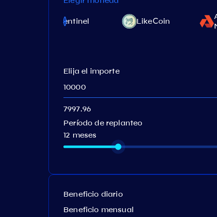
Elegir moneda
ic
Sentinel
LikeСoin
Elija el importe
Período de replanteo
12 meses
Beneficio diario
Beneficio mensual