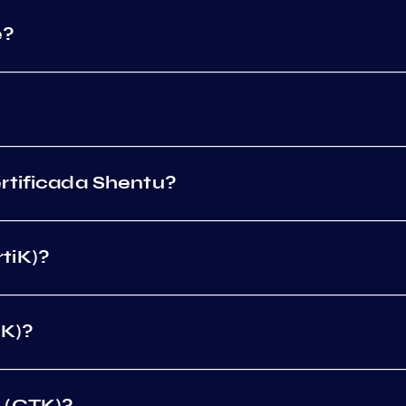
e?
rtificada Shentu?
tiK)?
iK)?
 (CTK)?