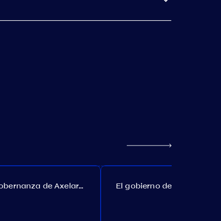
Gobernanza de Axelar. Propuesta №385
El gobierno de Akash. Propuesta №307