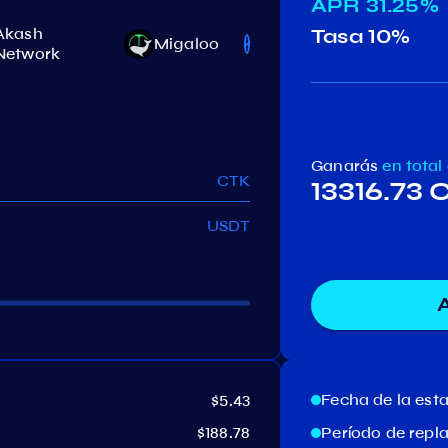
APR
31.25%
Akash
Tasa
10%
Migaloo
Stargaze
Network
Ganarás
en total
CTK
13316.73 
USDT
Fecha de la est
$5.43
$188.78
Período de repl