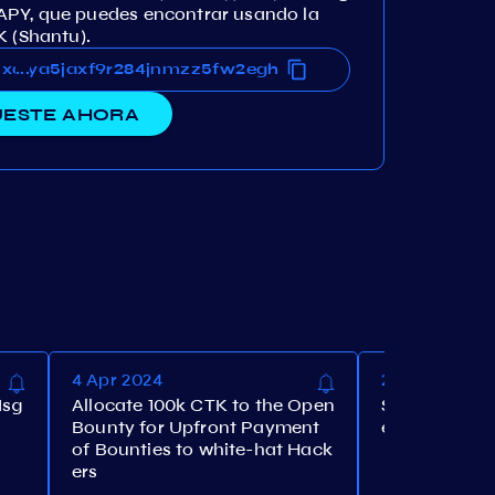
APY, que puedes encontrar usando la
K (Shantu).
lluxaya5jaxf9r284jnmzz5fw2egh
lluxaya5jaxf9r284jnmzz5fw2egh
...
ESTE AHORA
4 Apr 2024
28 Mar 2024
Msg
Allocate 100k CTK to the Open
Set the maxi
Bounty for Upfront Payment
e to 10%
of Bounties to white-hat Hack
ers