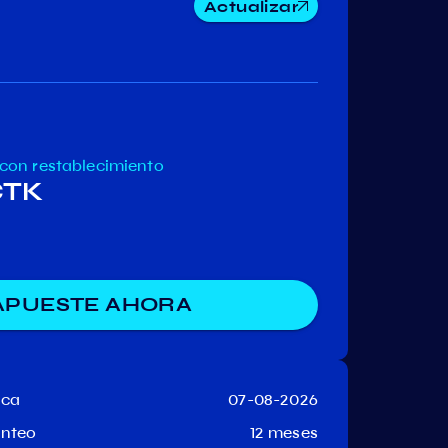
Actualizar
Crescent
Canto
cheqd
Network
con restablecimiento
CTK
APUESTE AHORA
aca
07-08-2026
anteo
12 meses