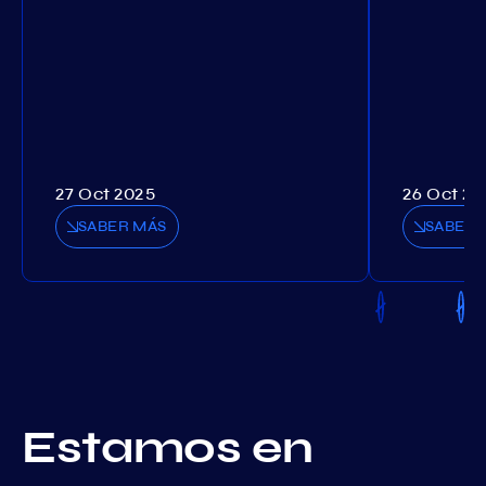
27 Oct 2025
26 Oct 20
SABER MÁS
SABER 
Estamos en