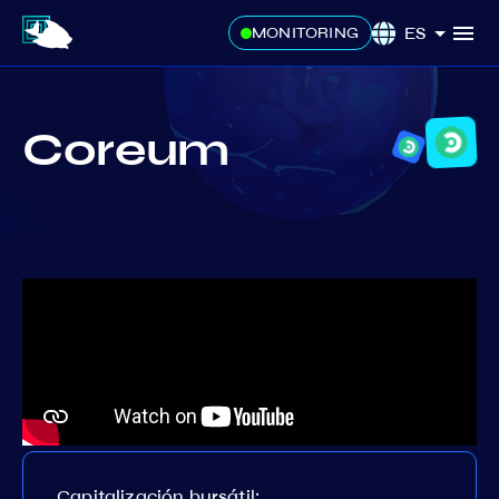
ES
MONITORING
Coreum
Capitalización bursátil: