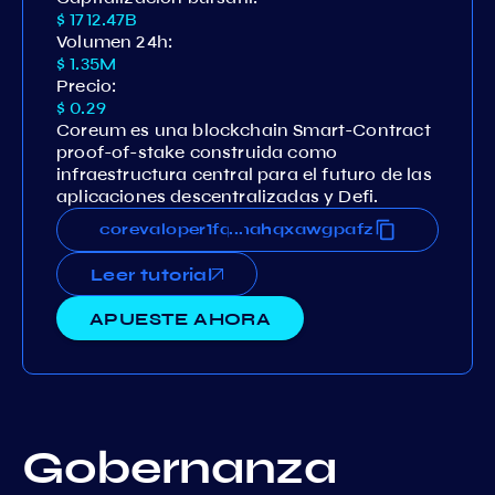
$ 1712.47B
Volumen 24h:
$ 1.35M
Precio:
$ 0.29
Coreum es una blockchain Smart-Contract
proof-of-stake construida como
infraestructura central para el futuro de las
aplicaciones descentralizadas y Defi.
63eks78npnsgtja8m8nvvv5qmahqxawgpafz
corevaloper1fq63eks78npnsgtja8m8nvvv5
...
Leer tutorial
APUESTE AHORA
Gobernanza