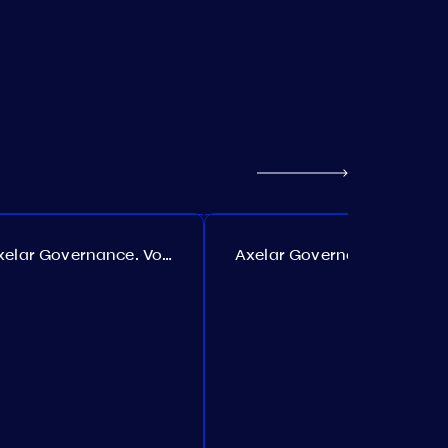
Axelar Governance. Vorschlag №385
Axelar Governance. Vorschlag №386