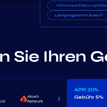
nibivaloper1l23pucap32
nibivaloper1l23pucap32
Lernprogramm lesen
 Sie Ihren 
APR
20%
Akash
Gebühr
5%
Archway
C
col
Network