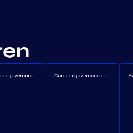
ten
Persistence governance. Proposal №150
Coreum governance. Proposal №22