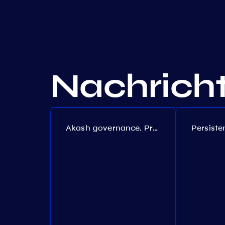
Nachrich
Akash governance. Proposal №308