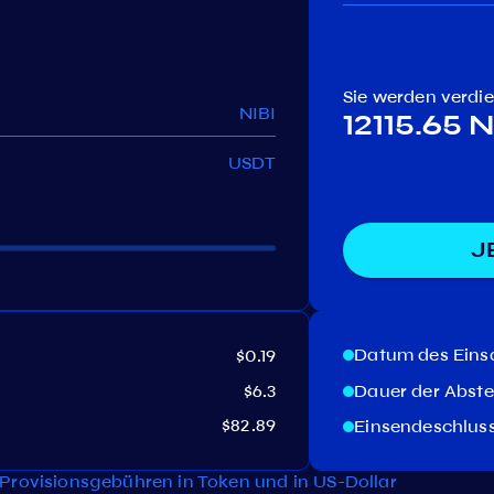
Sie werden verdi
NIBI
12115.65 N
USDT
J
Datum des Eins
$0.19
$6.3
Dauer der Abst
$82.89
Einsendeschlus
Provisionsgebühren in Token und in US-Dollar