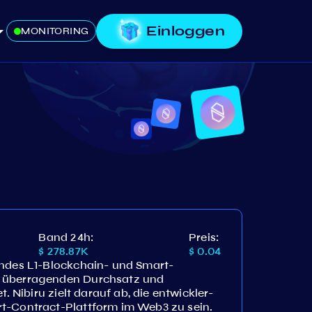
Einloggen
MONITORING
Band 24h:
Preis:
$ 278.87K
$ 0.04
endes L1-Blockchain- und Smart-
n überragenden Durchsatz und
t. Nibiru zielt darauf ab, die entwickler-
t-Contract-Plattform im Web3 zu sein.