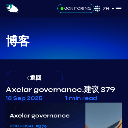
ZH
MONITORING
博客
返回
Axelar governance.建议 379
18 Sep 2025
1 min read