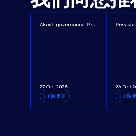
Akash governance. Proposal №308
27 Oct 2025
26 Oct 
了解更多
了解