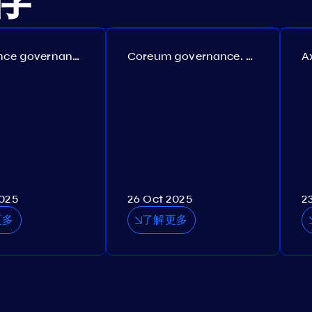
Persistence governance. Proposal №150
Coreum governance. Proposal №22
2025
26 Oct 2025
2
更多
了解更多