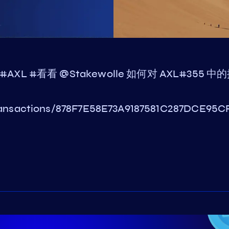
Votes #AXL #看看 @Stakewolle 如何对 AXL#3
/transactions/878F7E58E73A9187581C287DCE