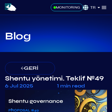
TR
MONITORING
Blog
GERİ
Shentu yönetimi. Teklif №49
6 Jul 2025
1 min read