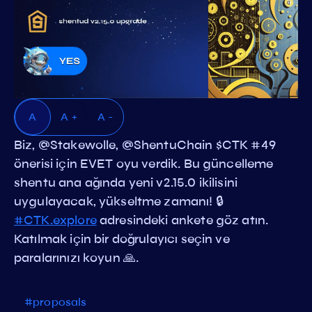
A
A +
A -
Biz, @Stakewolle, @ShentuChain $CTK #49
önerisi için EVET oyu verdik. Bu güncelleme
shentu ana ağında yeni v2.15.0 ikilisini
uygulayacak, yükseltme zamanı! 🔒
#CTK.explore
adresindeki ankete göz atın.
Katılmak için bir doğrulayıcı seçin ve
paralarınızı koyun 🙏.
#proposals