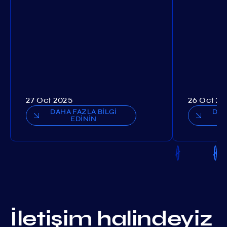
27 Oct 2025
26 Oct 20
DAHA FAZLA BİLGİ
DAH
EDİNİN
İletişim halindeyiz