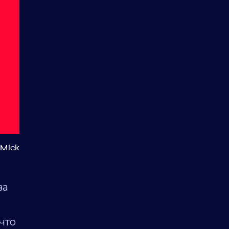
Mick
ва
что