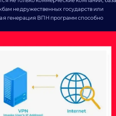
я не только коммерческие компании, баз
жбам недружественных государств или
ая генерация ВПН программ способно