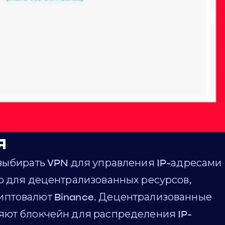
я
 выбирать VPN для управления IP-адресами
о для децентрализованных ресурсов,
иптовалют Binance. Децентрализованные
яют блокчейн для распределения IP-