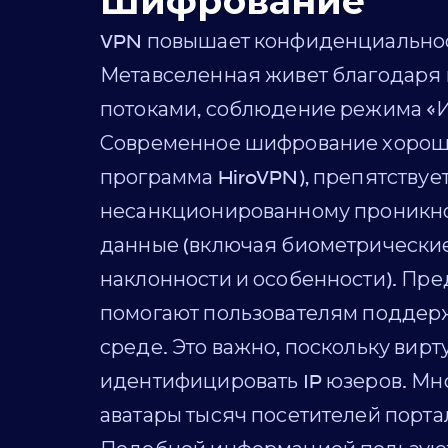
Шифрование
VPN повышает конфиденциальност
Метавселенная живет благодар
потоками, соблюдение режима «И
Современное шифрование хорошо 
программа HiroVPN), препятству
несанкционированному проникно
данные (включая биометрические)
наклонности и особенности). Пр
помогают пользователям поддерж
среде. Это важно, поскольку ви
идентифицировать IP юзеров. Мно
аватары тысяч посетителей порта