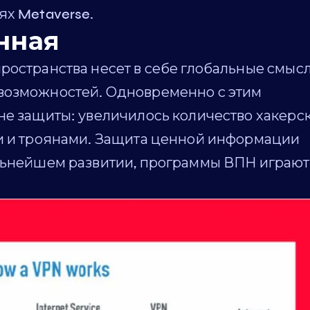
ях Metaverse.
нная
ространства несет в себе глобальные смысл
возможностей. Одновременно с этим
не защиты: увеличилось количество хакерс
ми и троянами. Защита ценной информации
альнейшем развитии, программы ВПН играют