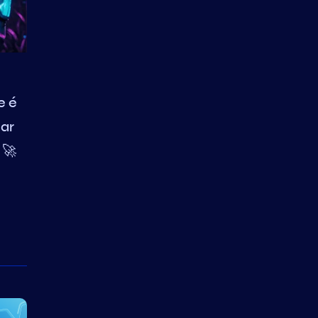
e é
ar
🚀