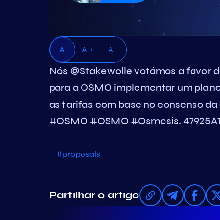
A
A +
A -
Nós @Stakewolle votámos a favor 
para a OSMO implementar um plano 
as tarifas com base no consenso da
#OSMO #OSMO #Osmosis. 47925A1
#proposals
Partilhar o artigo