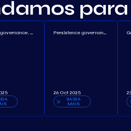
amos para 
Coreum governance. Proposal №22
Persistence governance. Proposal №150
2025
26 Oct 2025
2
IBA
SAIBA
AIS
MAIS