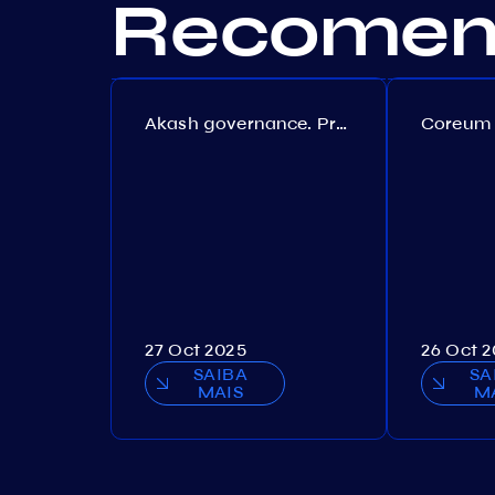
Recomend
Akash governance. Proposal №308
27 Oct 2025
26 Oct 
SAIBA
SA
MAIS
M