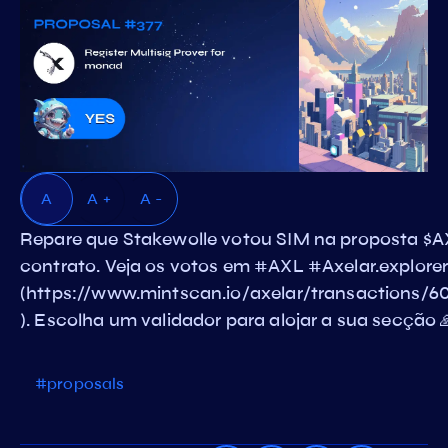
A
A +
A -
Repare que Stakewolle votou SIM na proposta $A
contrato. Veja os votos em #AXL #Axelar.explorer
(https://www.mintscan.io/axelar/transacti
). Escolha um validador para alojar a sua secção 
#proposals