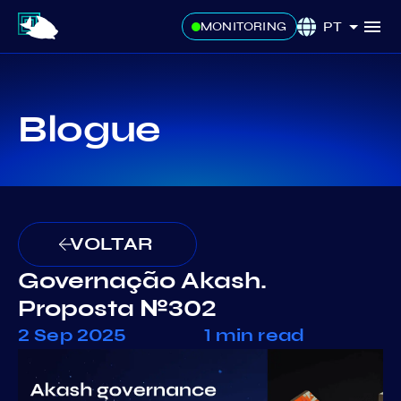
PT
MONITORING
Blogue
VOLTAR
Governação Akash.
Proposta №302
2 Sep 2025
1 min read