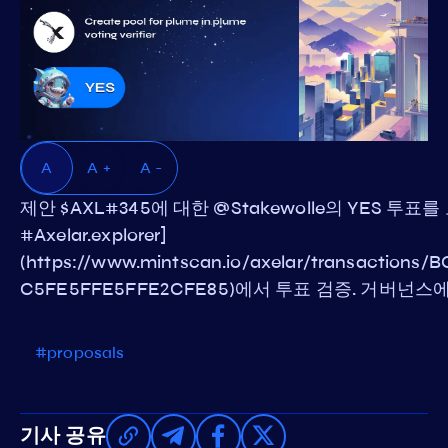
A
A +
A -
제안 $AXL#345에 대한 @Stakewolle의 YES 투표
#Axelar.explorer]
(https://www.mintscan.io/axelar/transactio
C5FE5FFE5FFE2CFE85)에서 투표 검증. 거버넌
#proposals
기사 공유