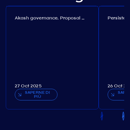
Akash governance. Proposal №308
27 Oct 2025
26 Oct 20
SAPERNE DI
SAPE
PIÙ
P