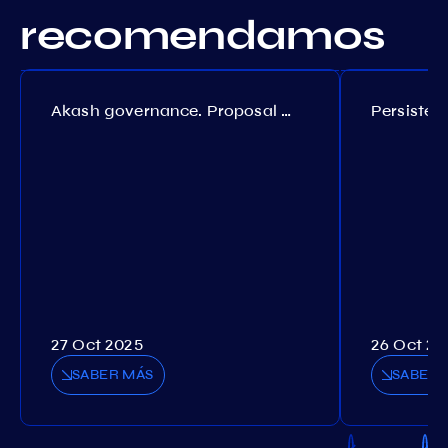
recomendamos
Akash governance. Proposal №308
27 Oct 2025
26 Oct 20
SABER MÁS
SABER 