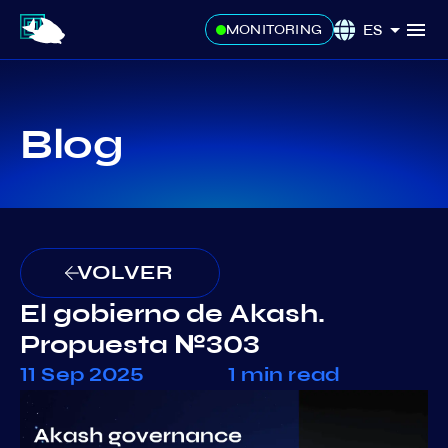
ES
MONITORING
Blog
VOLVER
El gobierno de Akash.
Propuesta №303
11 Sep 2025
1 min read