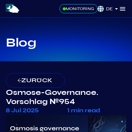
DE
MONITORING
Blog
ZURÜCK
Osmose-Governance.
Vorschlag №954
8 Jul 2025
1 min read