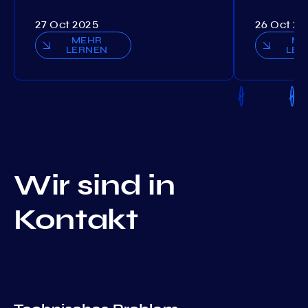
27 Oct 2025
26 Oct 20
MEHR
ME
LERNEN
LER
Wir sind in
Kontakt