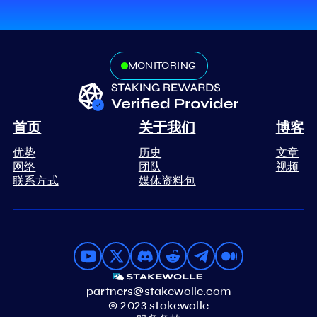
MONITORING
首页
关于我们
博客
优势
历史
文章
网络
团队
视频
联系方式
媒体资料包
partners@stakewolle.com
© 2023 stakewolle